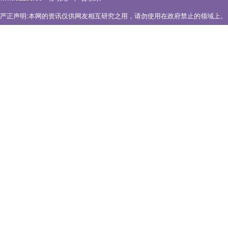
严正声明:本网的资讯仅供网友相互研究之用，请勿使用在政府禁止的领域上。