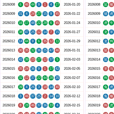
2026008
6
46
44
9
1
4
27
2026-01-20
2026008
鼠
猴
2026009
31
4
24
27
15
9
45
2026-01-22
2026009
猪
虎
2026010
16
17
48
22
28
6
45
2026-01-24
2026010
虎
牛
2026011
38
47
25
12
14
7
15
2026-01-27
2026011
龙
羊
2026012
14
44
9
6
35
12
11
2026-01-29
2026012
龙
狗
2026013
30
35
32
36
25
47
46
2026-01-31
2026013
鼠
羊
2026014
42
39
23
27
12
37
5
2026-02-03
2026014
鼠
兔
2026015
35
24
36
9
1
17
42
2026-02-05
2026015
羊
马
2026016
32
12
37
22
44
28
20
2026-02-07
2026016
狗
马
2026017
39
4
26
3
18
14
40
2026-02-10
2026017
兔
虎
2026018
3
46
37
25
2
14
10
2026-02-12
2026018
兔
猴
2026019
8
28
46
37
36
33
4
2026-02-15
2026019
狗
虎