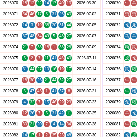
2026070
18
12
22
14
17
40
13
2026-06-30
2026070
牛
羊
2026071
34
46
17
5
31
26
43
2026-07-02
2026071
鸡
鸡
2026072
14
3
19
38
20
31
44
2026-07-05
2026072
蛇
龙
2026073
37
48
34
49
5
43
27
2026-07-07
2026073
马
羊
2026074
21
7
38
18
1
33
28
2026-07-09
2026074
狗
鼠
2026075
5
2
7
11
41
46
43
2026-07-11
2026075
虎
蛇
2026076
31
44
27
10
16
19
17
2026-07-14
2026076
鼠
猪
2026077
18
30
26
21
44
32
27
2026-07-16
2026077
牛
牛
2026078
6
47
45
1
41
37
8
2026-07-21
2026078
牛
猴
2026079
4
32
7
15
46
29
23
2026-07-23
2026079
兔
猪
2026080
12
26
7
5
31
42
11
2026-07-25
2026080
羊
蛇
2026081
30
21
20
7
4
14
34
2026-07-28
2026081
牛
狗
2026082
14
17
1
2
35
23
48
2026-07-30
2026082
蛇
虎