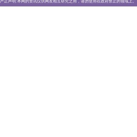
严正声明:本网的资讯仅供网友相互研究之用，请勿使用在政府禁止的领域上。