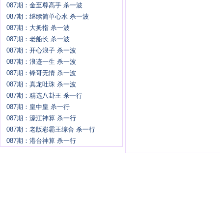
087期：金至尊高手 杀一波
087期：继续简单心水 杀一波
087期：大拇指 杀一波
087期：老船长 杀一波
087期：开心浪子 杀一波
087期：浪迹一生 杀一波
087期：锋哥无情 杀一波
087期：真龙吐珠 杀一波
087期：精选八卦王 杀一行
087期：皇中皇 杀一行
087期：濠江神算 杀一行
087期：老版彩霸王综合 杀一行
087期：港台神算 杀一行