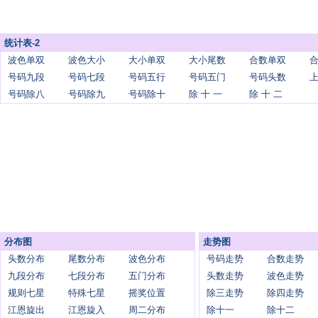
统计表-2
波色单双
波色大小
大小单双
大小尾数
合数单双
号码九段
号码七段
号码五行
号码五门
号码头数
号码除八
号码除九
号码除十
除 十 一
除 十 二
分布图
走势图
头数分布
尾数分布
波色分布
号码走势
合数走势
九段分布
七段分布
五门分布
头数走势
波色走势
规则七星
特殊七星
摇奖位置
除三走势
除四走势
江恩旋出
江恩旋入
周二分布
除十一
除十二