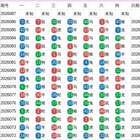
期号
一
二
三
四
五
六
特
日期
2026087
未知
未知
未知
未知
未知
未知
未知
2026086
3
龙
7
鼠
32
猪
31
鼠
49
马
1
马
47
猴
2026
2026085
42
牛
24
羊
29
虎
48
羊
13
马
30
牛
3
龙
2026
2026084
31
鼠
16
兔
4
兔
11
猴
13
马
33
狗
38
蛇
2026
2026083
37
马
7
鼠
16
兔
1
马
32
猪
22
鸡
23
猴
2026
2026082
14
蛇
17
虎
1
马
2
蛇
35
猴
23
猴
48
羊
2026
2026081
30
牛
21
狗
20
猪
7
鼠
4
兔
14
蛇
34
鸡
2026
2026080
12
羊
26
蛇
7
鼠
5
虎
31
鼠
42
牛
11
猴
2026
2026079
4
兔
32
猪
7
鼠
15
龙
46
鸡
29
虎
23
猴
2026
2026078
6
牛
47
猴
45
狗
1
马
41
虎
37
马
8
猪
2026
2026077
18
牛
30
牛
26
蛇
21
狗
44
猪
32
猪
27
龙
2026
2026076
31
鼠
44
猪
27
龙
10
鸡
16
兔
19
鼠
17
虎
2026
2026075
5
虎
2
蛇
7
鼠
11
猴
41
虎
46
鸡
43
鼠
2026
2026074
21
狗
7
鼠
38
蛇
18
牛
1
马
33
狗
28
兔
2026
2026073
37
马
48
羊
34
鸡
49
马
5
虎
43
鼠
27
龙
2026
2026072
14
蛇
3
龙
19
鼠
38
蛇
20
猪
31
鼠
44
猪
2026