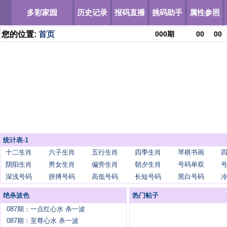
多彩家园
历史记录
报码直播
挑码助手
属性参照
您的位置:
首页
000
期
00
00
统计表-1
十二生肖
六子生肖
五行生肖
四季生肖
琴棋书画
阴阳生肖
男女生肖
偏旁生肖
朝夕生肖
号码单双
深浅号码
拼搏号码
高低号码
长短号码
黑白号码
绝杀波色
热门帖子
087期：一点红心水 杀一波
087期：至尊心水 杀一波