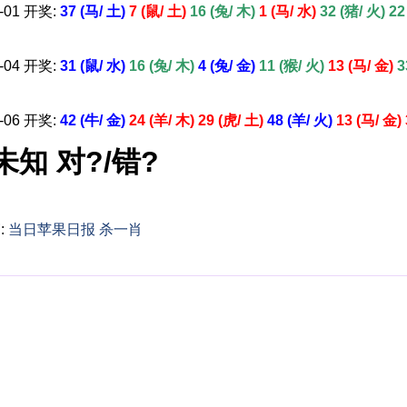
-01 开奖:
37 (马/ 土)
7 (鼠/ 土)
16 (兔/ 木)
1 (马/ 水)
32 (猪/ 火)
22
-04 开奖:
31 (鼠/ 水)
16 (兔/ 木)
4 (兔/ 金)
11 (猴/ 火)
13 (马/ 金)
3
-06 开奖:
42 (牛/ 金)
24 (羊/ 木)
29 (虎/ 土)
48 (羊/ 火)
13 (马/ 金)
知 对?/错?
:
当日苹果日报 杀一肖