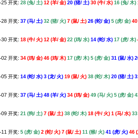
-25 开奖:
28 (兔/ 土)
12 (羊/ 金)
20 (猪/ 土)
30 (牛/ 水)
16 (兔/ 木)
-28 开奖:
37 (马/ 土)
32 (猪/ 火)
7 (鼠/ 土)
26 (蛇/ 金)
5 (虎/ 金)
40
-30 开奖:
18 (牛/ 火)
12 (羊/ 金)
22 (鸡/ 水)
14 (蛇/ 水)
17 (虎/ 木)
-02 开奖:
34 (鸡/ 金)
46 (鸡/ 木)
17 (虎/ 木)
5 (虎/ 金)
31 (鼠/ 水)
2
-05 开奖:
14 (蛇/ 水)
3 (龙/ 火)
19 (鼠/ 火)
38 (蛇/ 木)
20 (猪/ 土)
3
-07 开奖:
37 (马/ 土)
48 (羊/ 火)
34 (鸡/ 金)
49 (马/ 火)
5 (虎/ 金)
4
-09 开奖:
21 (狗/ 土)
7 (鼠/ 土)
38 (蛇/ 木)
18 (牛/ 火)
1 (马/ 水)
33
-11 开奖:
5 (虎/ 金)
2 (蛇/ 火)
7 (鼠/ 土)
11 (猴/ 火)
41 (虎/ 火)
46 