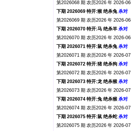
第2026068 期 农历2026 年 2026-06
下期 2026069 特开:猴 绝杀兔
杀对
第2026069 期 农历2026 年 2026-06
下期 2026070 特开:马 绝杀羊
杀对
第2026070 期 农历2026 年 2026-06
下期 2026071 特开:鼠 绝杀兔
杀对
第2026071 期 农历2026 年 2026-07
下期 2026072 特开:猪 绝杀狗
杀对
第2026072 期 农历2026 年 2026-07
下期 2026073 特开:龙 绝杀猴
杀对
第2026073 期 农历2026 年 2026-07
下期 2026074 特开:兔 绝杀猴
杀对
第2026074 期 农历2026 年 2026-07
下期 2026075 特开:鼠 绝杀蛇
杀对
第2026075 期 农历2026 年 2026-07