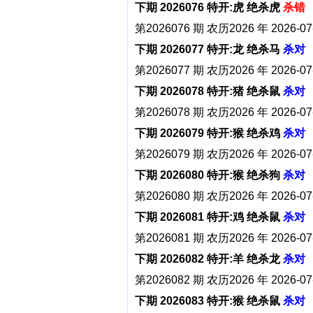
下期 2026076 特开:虎 绝杀虎
杀错
第2026076 期 农历2026 年 2026-07
下期 2026077 特开:龙 绝杀马
杀对
第2026077 期 农历2026 年 2026-07
下期 2026078 特开:猪 绝杀鼠
杀对
第2026078 期 农历2026 年 2026-07
下期 2026079 特开:猴 绝杀鸡
杀对
第2026079 期 农历2026 年 2026-07
下期 2026080 特开:猴 绝杀狗
杀对
第2026080 期 农历2026 年 2026-07
下期 2026081 特开:鸡 绝杀鼠
杀对
第2026081 期 农历2026 年 2026-07
下期 2026082 特开:羊 绝杀龙
杀对
第2026082 期 农历2026 年 2026-07
下期 2026083 特开:猴 绝杀鼠
杀对