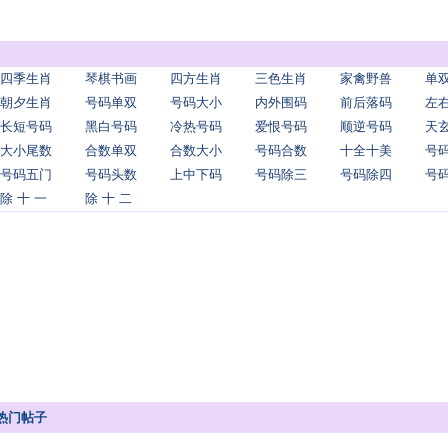
四季生肖
琴棋书画
四方生肖
三色生肖
家禽野兽
单
朝夕生肖
号码单双
号码大小
内外围码
前后落码
左
长短号码
黑白号码
冷热号码
爱恨号码
顺逆号码
天
大小尾数
合数单双
合数大小
号码合数
十全十美
号
号码五门
号码头数
上中下码
号码除三
号码除四
号
除 十 一
除 十 二
热门帖子