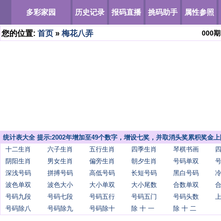
多彩家园
历史记录
报码直播
挑码助手
属性参照
您的位置:
首页
»
梅花八弄
000
期
统计表大全 提示:2002年增加至49个数字，增设七奖，并取消头奖累积奖金上
十二生肖
六子生肖
五行生肖
四季生肖
琴棋书画
阴阳生肖
男女生肖
偏旁生肖
朝夕生肖
号码单双
深浅号码
拼搏号码
高低号码
长短号码
黑白号码
波色单双
波色大小
大小单双
大小尾数
合数单双
号码九段
号码七段
号码五行
号码五门
号码头数
号码除八
号码除九
号码除十
除 十 一
除 十 二