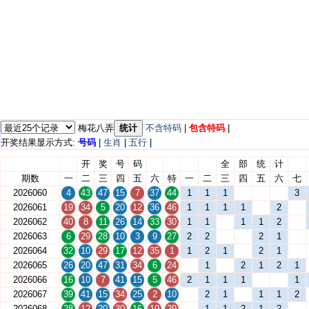
梅花八弄
统计
不含特码
|
包含特码
|
开奖结果显示方式:
号码
|
生肖
|
五行
|
开
奖
号
码
全
部
统
计
期数
一
二
三
四
五
六
特
一
二
三
四
五
六
七
2026060
4
43
47
15
7
37
44
1
1
1
3
2026061
19
34
5
20
12
36
46
1
1
1
1
2
2026062
40
8
11
26
14
33
30
1
1
1
1
2
2026063
6
29
28
10
3
9
27
2
2
2
1
2026064
32
10
29
17
12
35
1
1
2
1
2
1
2026065
26
20
47
31
34
6
24
1
2
1
2
1
2026066
16
10
7
41
15
5
46
2
1
1
1
1
2026067
39
41
15
34
25
2
10
2
1
1
1
2
2026068
28
12
20
30
16
19
29
1
1
2
1
2