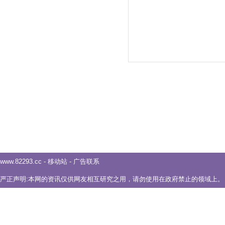
www.82293.cc
-
移动站
-
广告联系
严正声明:本网的资讯仅供网友相互研究之用，请勿使用在政府禁止的领域上。