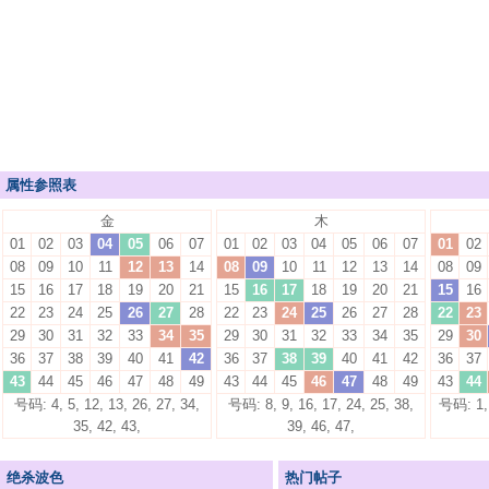
属性参照表
金
木
01
02
03
04
05
06
07
01
02
03
04
05
06
07
01
02
08
09
10
11
12
13
14
08
09
10
11
12
13
14
08
09
15
16
17
18
19
20
21
15
16
17
18
19
20
21
15
16
22
23
24
25
26
27
28
22
23
24
25
26
27
28
22
23
29
30
31
32
33
34
35
29
30
31
32
33
34
35
29
30
36
37
38
39
40
41
42
36
37
38
39
40
41
42
36
37
43
44
45
46
47
48
49
43
44
45
46
47
48
49
43
44
号码: 4, 5, 12, 13, 26, 27, 34,
号码: 8, 9, 16, 17, 24, 25, 38,
号码: 1, 
35, 42, 43,
39, 46, 47,
绝杀波色
热门帖子