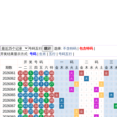
号码五行
统计
选择:
不含特码
|
包含特码
|
开奖结果显示方式:
号码
|
生肖
|
五行
|
号码五行
|
开
奖
号
码
一
码
二
码
三
期数
一
二
三
四
五
六
特
金
木
水
火
土
金
木
水
火
土
金
木
2026061
19
34
5
20
12
36
46
火
金
金
1
1
1
1
1
1
1
1
1
1
2026062
40
8
11
26
14
33
30
火
木
2
2
2
2
1
2
2
2
1
2
2
2026063
6
29
28
10
3
9
27
土
土
3
3
3
1
2
1
3
3
2
3
3
2026064
32
10
29
17
12
35
1
火
火
4
4
4
1
3
2
4
1
3
4
4
2026065
26
20
47
31
34
6
24
金
土
木
5
5
1
2
4
3
5
1
4
5
2026066
16
10
7
41
15
5
46
木
火
1
6
2
3
5
4
6
1
5
1
6
2026067
39
41
15
34
25
2
10
木
火
2
7
3
4
6
5
7
2
6
2
2026068
28
12
20
30
16
19
29
土
金
3
1
8
4
6
8
1
3
7
3
1
2026069
37
32
7
26
5
40
35