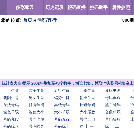
多彩家园
历史记录
报码直播
挑码助手
属性参照
您的位置:
首页
»
号码五行
000
期
统计表大全 提示:2002年增加至49个数字，增设七奖，并取消头奖累积奖金上
十二生肖
六子生肖
五行生肖
四季生肖
琴棋书画
阴阳生肖
男女生肖
偏旁生肖
朝夕生肖
号码单双
深浅号码
拼搏号码
高低号码
长短号码
黑白号码
波色单双
波色大小
大小单双
大小尾数
合数单双
号码九段
号码七段
号码五行
号码五门
号码头数
号码除八
号码除九
号码除十
除 十 一
除 十 二