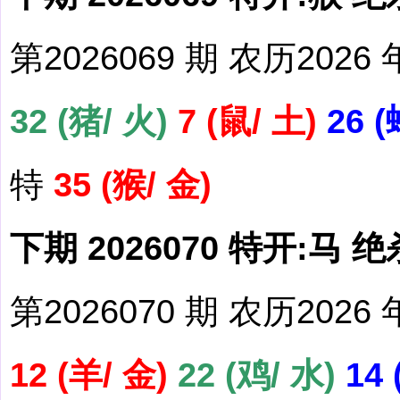
第2026069 期 农历2026 年
32 (猪/ 火)
7 (鼠/ 土)
26 (
特
35 (猴/ 金)
下期 2026070 特开:马 
第2026070 期 农历2026 年
12 (羊/ 金)
22 (鸡/ 水)
14 