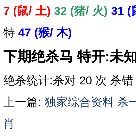
7 (鼠/ 土)
32 (猪/ 火)
31 (
特
47 (猴/ 木)
下期绝杀马 特开:未知 
绝杀统计:杀对 20 次 杀错 
上一篇:
独家综合资料 杀
肖