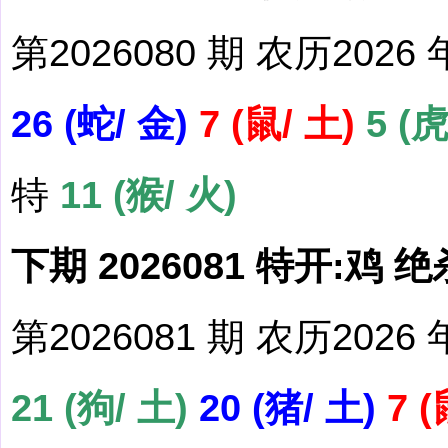
第2026080 期 农历2026 年
26 (蛇/ 金)
7 (鼠/ 土)
5 (虎
特
11 (猴/ 火)
下期 2026081 特开:鸡 
第2026081 期 农历2026 年
21 (狗/ 土)
20 (猪/ 土)
7 (