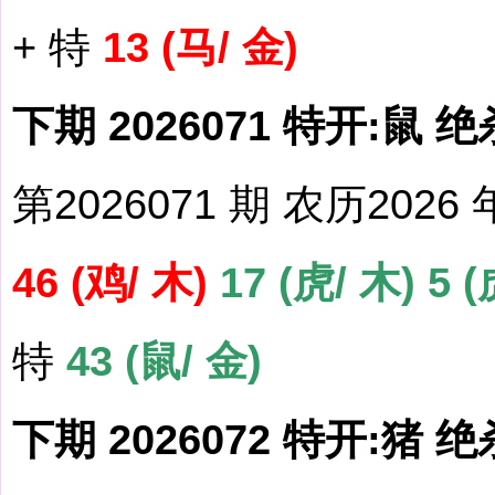
+ 特
13 (马/ 金)
下期 2026071 特开:鼠 
第2026071 期 农历2026 年
46 (鸡/ 木)
17 (虎/ 木)
5 (
特
43 (鼠/ 金)
下期 2026072 特开:猪 