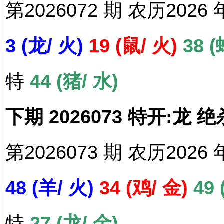
第2026072 期 农历2026 年
3 (龙/ 火)
19 (鼠/ 火)
38 (
特
44 (猪/ 水)
下期 2026073 特开:龙 
第2026073 期 农历2026 年
48 (羊/ 火)
34 (鸡/ 金)
49 
特
27 (龙/ 金)