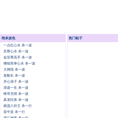
绝杀波色
热门帖子
一点红心水 杀一波
至尊心水 杀一波
金至尊高手 杀一波
继续简单心水 杀一波
大拇指 杀一波
老船长 杀一波
开心浪子 杀一波
浪迹一生 杀一波
锋哥无情 杀一波
真龙吐珠 杀一波
精选八卦王 杀一行
皇中皇 杀一行
濠江神算 杀一行