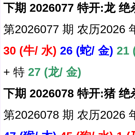
下期 2026077 特开:龙 
第2026077 期 农历2026 年
30 (牛/ 水)
26 (蛇/ 金)
21 
+ 特
27 (龙/ 金)
下期 2026078 特开:猪 
第2026078 期 农历2026 年