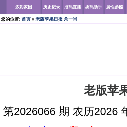
多彩家园
历史记录
报码直播
挑码助手
属性参照
您的位置:
首页
»
老版苹果日报 杀一肖
老版苹果
第2026066 期 农历2026 年