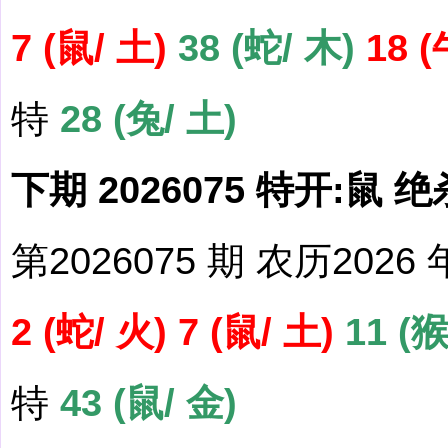
7 (鼠/ 土)
38 (蛇/ 木)
18 (
特
28 (兔/ 土)
下期 2026075 特开:鼠 
第2026075 期 农历2026 年
2 (蛇/ 火)
7 (鼠/ 土)
11 (猴
特
43 (鼠/ 金)