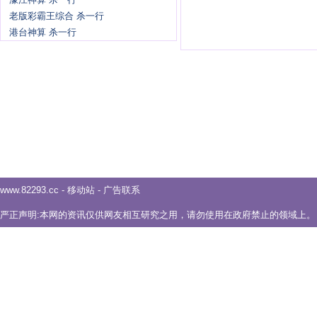
老版彩霸王综合 杀一行
港台神算 杀一行
www.82293.cc
-
移动站
-
广告联系
严正声明:本网的资讯仅供网友相互研究之用，请勿使用在政府禁止的领域上。