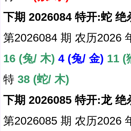
下期 2026084 特开:蛇 
第2026084 期 农历2026 年
16 (兔/ 木)
4 (兔/ 金)
11 (
特
38 (蛇/ 木)
下期 2026085 特开:龙 
第2026085 期 农历2026 年