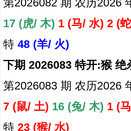
第2026082 期 农历2026 年
17 (虎/ 木)
1 (马/ 水)
2 (蛇
特
48 (羊/ 火)
下期 2026083 特开:猴 
第2026083 期 农历2026 年
7 (鼠/ 土)
16 (兔/ 木)
1 (马
特
23 (猴/ 水)