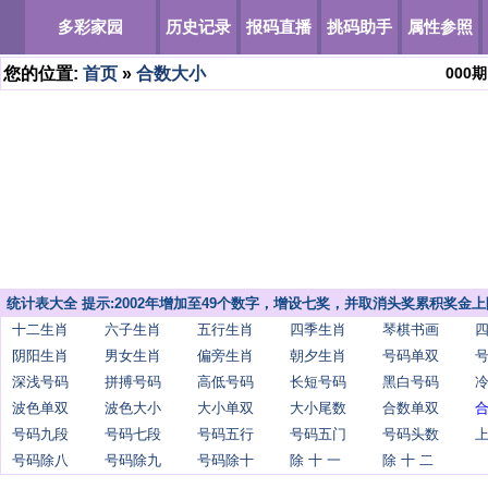
多彩家园
历史记录
报码直播
挑码助手
属性参照
您的位置:
首页
»
合数大小
000
期
统计表大全 提示:2002年增加至49个数字，增设七奖，并取消头奖累积奖金上
十二生肖
六子生肖
五行生肖
四季生肖
琴棋书画
阴阳生肖
男女生肖
偏旁生肖
朝夕生肖
号码单双
深浅号码
拼搏号码
高低号码
长短号码
黑白号码
波色单双
波色大小
大小单双
大小尾数
合数单双
号码九段
号码七段
号码五行
号码五门
号码头数
号码除八
号码除九
号码除十
除 十 一
除 十 二