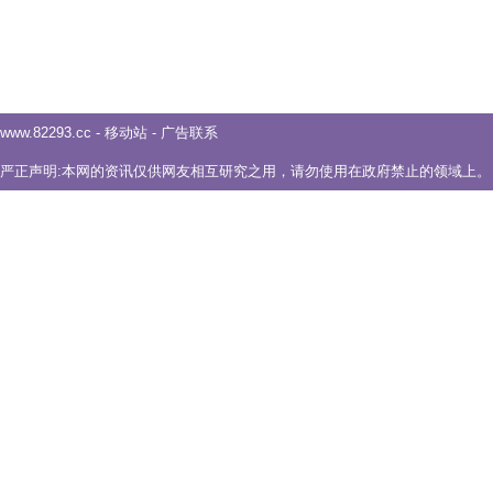
www.82293.cc
-
移动站
-
广告联系
严正声明:本网的资讯仅供网友相互研究之用，请勿使用在政府禁止的领域上。