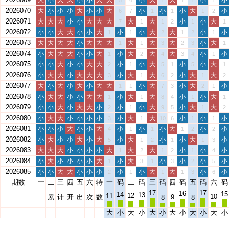
大
小
大
大
小
小
大
大
小
大
大
小
小
5
6
1
1
1
1
2026070
大
小
小
小
大
小
小
大
小
小
小
大
小
6
7
1
1
1
2
2026071
大
大
大
小
小
大
大
大
大
大
小
小
大
7
1
1
2
1
1
2026072
小
小
大
大
小
小
大
小
小
大
大
小
小
1
1
2
1
2
1
2026073
大
大
大
大
小
大
大
大
大
大
大
小
大
1
1
3
2
3
1
2026074
小
大
大
大
小
小
大
小
大
大
大
小
小
1
2
4
3
4
1
2026075
小
小
大
小
小
大
大
小
小
大
小
小
大
2
1
5
1
5
1
2026076
小
大
大
小
大
大
大
小
大
大
小
大
大
3
1
6
2
1
2
2026077
大
小
大
小
大
小
大
大
小
大
小
大
小
1
1
7
3
2
1
2026078
小
大
大
小
小
大
大
小
大
大
小
小
大
1
1
8
4
1
1
2026079
小
小
大
小
大
大
小
小
小
大
小
大
大
2
1
9
5
1
2
2026080
小
大
大
小
小
小
小
小
大
大
小
小
小
3
1
10
6
1
1
2026081
小
小
小
大
小
小
大
小
小
小
大
小
小
4
1
1
1
2
2
2026082
小
大
小
小
大
小
大
小
大
小
小
大
小
5
1
2
1
1
3
2026083
大
大
大
小
小
小
小
大
大
大
小
小
小
1
2
1
2
1
4
2026084
小
大
小
小
小
小
大
小
大
小
小
小
小
1
3
1
3
2
5
2026085
小
小
大
大
小
小
小
小
小
大
大
小
小
2
1
1
1
3
6
期数
一
二
三
四
五
六
特
一
码
二
码
三
码
四
码
五
码
六
码
17
17
16
15
14
13
12
11
10
累
计
开
出
次
数
9
8
8
大
小
大
小
大
小
大
小
大
小
大
小