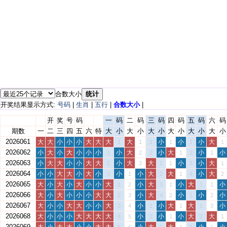
合数大小
统计
开奖结果显示方式:
号码
|
生肖
|
五行
|
合数大小
|
开
奖
号
码
一
码
二
码
三
码
四
码
五
码
六
码
期数
一
二
三
四
五
六
特
大
小
大
小
大
小
大
小
大
小
大
小
2026061
大
大
小
小
小
大
大
大
大
小
小
小
大
1
1
1
1
1
1
2026062
小
大
小
大
小
小
小
小
大
小
大
小
小
1
2
2
1
2
1
2026063
小
大
大
小
小
大
大
小
大
大
小
小
大
2
3
1
1
3
1
2026064
小
小
大
大
小
大
小
小
小
大
大
小
大
3
1
2
1
4
2
2026065
大
小
大
小
大
小
小
大
小
大
小
大
小
1
2
3
1
1
1
2026066
大
小
大
小
小
小
大
大
小
大
小
小
小
2
3
4
2
1
2
2026067
大
小
小
大
大
小
小
大
小
小
大
大
小
3
4
1
1
1
3
2026068
大
小
小
小
大
大
大
大
小
小
小
大
大
4
5
2
1
2
1
2026069