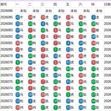
期号
一
二
三
四
五
六
特
日期
2026086
未知
未知
未知
未知
未知
未知
未知
2026085
42
牛
24
羊
29
虎
48
羊
13
马
30
牛
3
龙
2026
2026084
31
鼠
16
兔
4
兔
11
猴
13
马
33
狗
38
蛇
2026
2026083
37
马
7
鼠
16
兔
1
马
32
猪
22
鸡
23
猴
2026
2026082
14
蛇
17
虎
1
马
2
蛇
35
猴
23
猴
48
羊
2026
2026081
30
牛
21
狗
20
猪
7
鼠
4
兔
14
蛇
34
鸡
2026
2026080
12
羊
26
蛇
7
鼠
5
虎
31
鼠
42
牛
11
猴
2026
2026079
4
兔
32
猪
7
鼠
15
龙
46
鸡
29
虎
23
猴
2026
2026078
6
牛
47
猴
45
狗
1
马
41
虎
37
马
8
猪
2026
2026077
18
牛
30
牛
26
蛇
21
狗
44
猪
32
猪
27
龙
2026
2026076
31
鼠
44
猪
27
龙
10
鸡
16
兔
19
鼠
17
虎
2026
2026075
5
虎
2
蛇
7
鼠
11
猴
41
虎
46
鸡
43
鼠
2026
2026074
21
狗
7
鼠
38
蛇
18
牛
1
马
33
狗
28
兔
2026
2026073
37
马
48
羊
34
鸡
49
马
5
虎
43
鼠
27
龙
2026
2026072
14
蛇
3
龙
19
鼠
38
蛇
20
猪
31
鼠
44
猪
2026
2026071
34
鸡
46
鸡
17
虎
5
虎
31
鼠
26
蛇
43
鼠
2026