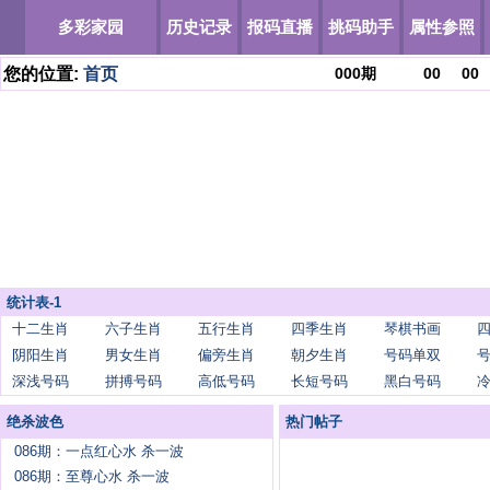
多彩家园
历史记录
报码直播
挑码助手
属性参照
您的位置:
首页
000
期
00
00
统计表-1
十二生肖
六子生肖
五行生肖
四季生肖
琴棋书画
阴阳生肖
男女生肖
偏旁生肖
朝夕生肖
号码单双
深浅号码
拼搏号码
高低号码
长短号码
黑白号码
绝杀波色
热门帖子
086期：一点红心水 杀一波
086期：至尊心水 杀一波