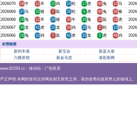
2026070
18
牛
12
羊
22
鸡
14
蛇
17
虎
40
兔
13
马
2026
2026069
37
马
32
猪
7
鼠
26
蛇
5
虎
40
兔
35
猴
2026
2026068
28
兔
12
羊
20
猪
30
牛
16
兔
19
鼠
29
虎
2026
2026067
39
龙
41
虎
15
龙
34
鸡
25
马
2
蛇
10
鸡
2026
2026066
16
兔
10
鸡
7
鼠
41
虎
15
龙
5
虎
46
鸡
2026
友情链接
新利丰港
新宝会
新蓝火柴
六楼茶馆
新金马堂
港彩新网
www.82293.cc
-
移动站
-
广告联系
严正声明:本网的资讯仅供网友相互研究之用，请勿使用在政府禁止的领域上。