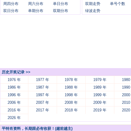
周四分布
周六分布
单日分布
双期走势
单号个数
双日分布
单期分布
双期分布
绿波走势
历史开奖记录 >>
1976 年
1977 年
1978 年
1979 年
1980
1986 年
1987 年
1988 年
1989 年
1990
1996 年
1997 年
1998 年
1999 年
2000
2006 年
2007 年
2008 年
2009 年
2010
2016 年
2017 年
2018 年
2019 年
2020
2026 年
平特肖资料，长期跟必有收获！(越前越主)