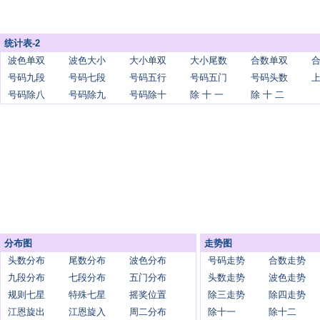
统计表-2
波色单双
波色大小
大小单双
大小尾数
合数单双
号码九段
号码七段
号码五行
号码五门
号码头数
号码除八
号码除九
号码除十
除 十 一
除 十 二
分布图
走势图
头数分布
尾数分布
波色分布
号码走势
合数走势
九段分布
七段分布
五门分布
头数走势
波色走势
规则七星
特殊七星
摇奖位置
除三走势
除四走势
江恩旋出
江恩旋入
周二分布
除十一
除十二