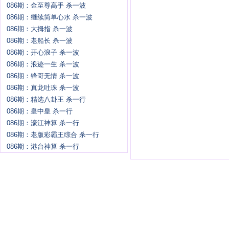
086期：金至尊高手 杀一波
086期：继续简单心水 杀一波
086期：大拇指 杀一波
086期：老船长 杀一波
086期：开心浪子 杀一波
086期：浪迹一生 杀一波
086期：锋哥无情 杀一波
086期：真龙吐珠 杀一波
086期：精选八卦王 杀一行
086期：皇中皇 杀一行
086期：濠江神算 杀一行
086期：老版彩霸王综合 杀一行
086期：港台神算 杀一行