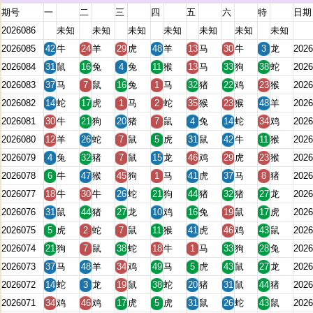
期号
一
二
三
四
五
六
特
日期
2026086
未知
未知
未知
未知
未知
未知
未知
2026085
42
牛
24
羊
29
虎
48
羊
13
马
30
牛
3
龙
2026
2026084
31
鼠
16
兔
4
兔
11
猴
13
马
33
狗
38
蛇
2026
2026083
37
马
7
鼠
16
兔
1
马
32
猪
22
鸡
23
猴
2026
2026082
14
蛇
17
虎
1
马
2
蛇
35
猴
23
猴
48
羊
2026
2026081
30
牛
21
狗
20
猪
7
鼠
4
兔
14
蛇
34
鸡
2026
2026080
12
羊
26
蛇
7
鼠
5
虎
31
鼠
42
牛
11
猴
2026
2026079
4
兔
32
猪
7
鼠
15
龙
46
鸡
29
虎
23
猴
2026
2026078
6
牛
47
猴
45
狗
1
马
41
虎
37
马
8
猪
2026
2026077
18
牛
30
牛
26
蛇
21
狗
44
猪
32
猪
27
龙
2026
2026076
31
鼠
44
猪
27
龙
10
鸡
16
兔
19
鼠
17
虎
2026
2026075
5
虎
2
蛇
7
鼠
11
猴
41
虎
46
鸡
43
鼠
2026
2026074
21
狗
7
鼠
38
蛇
18
牛
1
马
33
狗
28
兔
2026
2026073
37
马
48
羊
34
鸡
49
马
5
虎
43
鼠
27
龙
2026
2026072
14
蛇
3
龙
19
鼠
38
蛇
20
猪
31
鼠
44
猪
2026
2026071
34
鸡
46
鸡
17
虎
5
虎
31
鼠
26
蛇
43
鼠
2026